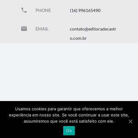
PHONE
(16) 996165490
EMAIL
contato@editoradecastr
o.com.br
Usamos cookies para garantir que oferecemos a melhor
experiência em nosso site. Se você continuar a usar este site,
assumiremos que você está satisfeito com ele.
Ok