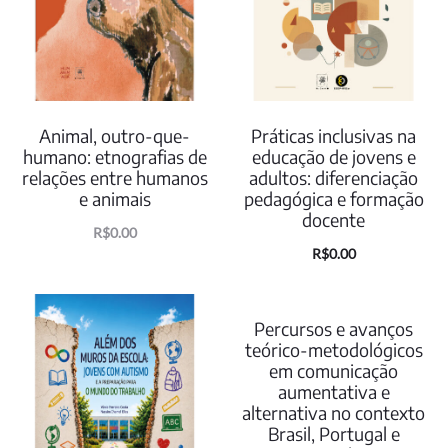
Animal, outro-que-
Práticas inclusivas na
humano: etnografias de
educação de jovens e
relações entre humanos
adultos: diferenciação
e animais
pedagógica e formação
docente
O
O
R$
0.00
R$
0.00
preço
preço
atual
original
é:
era:
Percursos e avanços
teórico-metodológicos
R$0.00.
R$35.00.
em comunicação
aumentativa e
alternativa no contexto
Brasil, Portugal e