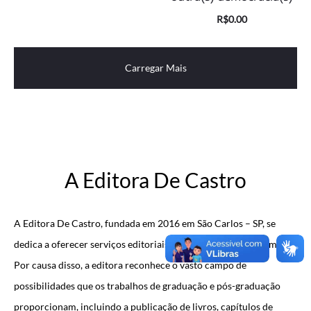
preço
preço
O
O
R$
0.00
atual
original
preço
preço
é:
era:
atual
original
Carregar Mais
R$0.00.
R$35.00.
é:
era:
R$0.00.
R$35.00.
PUBLIQUE COM A GENTE
Entre em Contato
A Editora De Castro
A Editora De Castro, fundada em 2016 em São Carlos – SP, se
dedica a oferecer serviços editoriais focados no meio acadêmico.
Por causa disso, a editora reconhece o vasto campo de
possibilidades que os trabalhos de graduação e pós-graduação
proporcionam, incluindo a publicação de livros, capítulos de