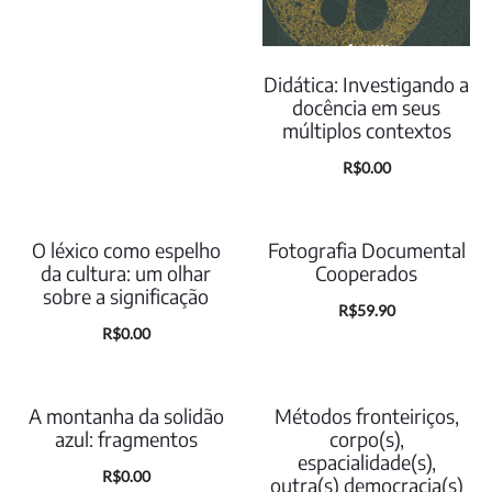
Didática: Investigando a
docência em seus
múltiplos contextos
R$
0.00
O léxico como espelho
Fotografia Documental
da cultura: um olhar
Cooperados
sobre a significação
R$
59.90
R$
0.00
A montanha da solidão
Métodos fronteiriços,
azul: fragmentos
corpo(s),
espacialidade(s),
O
O
R$
0.00
outra(s) democracia(s)