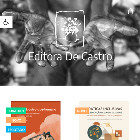
Open toolbar
Editora De Castro
NOVO
NOVO
ESGOTADO