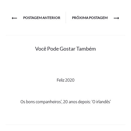
Navegação
POSTAGEM ANTERIOR
PRÓXIMA POSTAGEM
de
Post
Você Pode Gostar Também
Feliz 2020
Os bons companheiros’, 20 anos depois: ‘O irlandês’