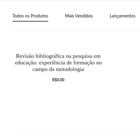
Todos os Produtos
Mais Vendidos
Lançamentos
Revisão bibliográfica na pesquisa em
educação: experiência de formação no
campo da metodologia
O
O
R$
0.00
preço
preço
atual
original
é:
era:
R$0.00.
R$25.00.