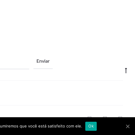
F
I
L
sumiremos que você está satisfeito com ele.
Ok
a
n
i