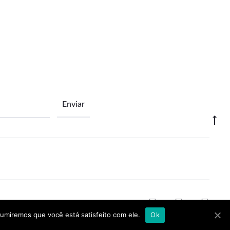
F
I
L
sumiremos que você está satisfeito com ele.
Ok
a
n
i