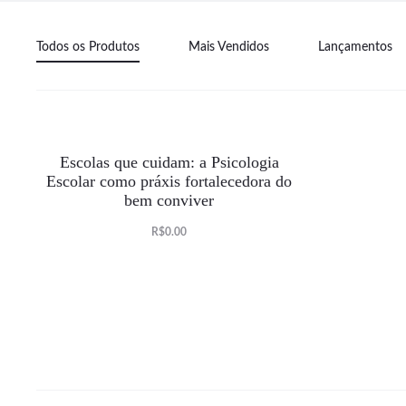
Todos os Produtos
Mais Vendidos
Lançamentos
Escolas que cuidam: a Psicologia
Escolar como práxis fortalecedora do
ESGOTADO
bem conviver
O
O
R$
0.00
preço
preço
atual
original
é:
era:
R$0.00.
R$35.00.