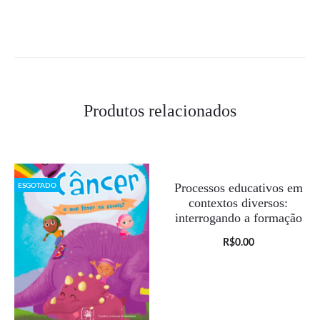
Produtos relacionados
Processos educativos em
ESGOTADO
contextos diversos:
interrogando a formação
O
O
R$
0.00
preço
preço
atual
original
é:
era: