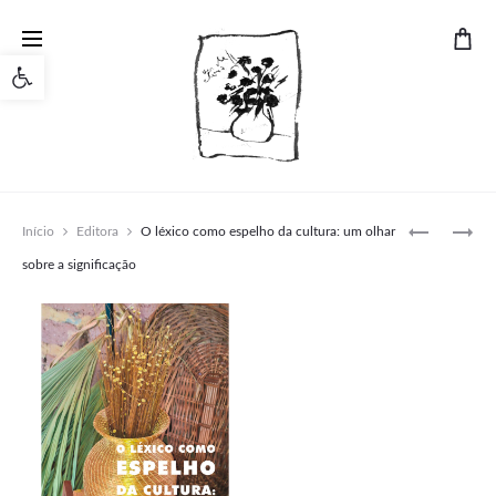
Open toolbar
Produ
FOTOGRA
DIDÁTICA:
Início
Editora
O léxico como espelho da cultura: um olhar
DOCUMEN
INVESTIG
navig
sobre a significação
COOPERA
A
DOCÊNCI
EM
SEUS
MÚLTIPLO
CONTEXT