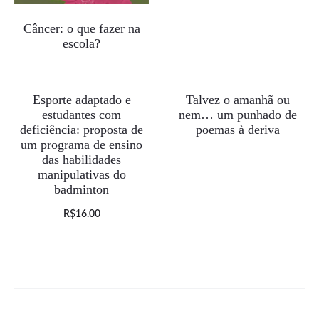
R$0.00.
R$25.00.
Câncer: o que fazer na
escola?
Esporte adaptado e
Talvez o amanhã ou
ESGOTADO
estudantes com
nem… um punhado de
deficiência: proposta de
poemas à deriva
um programa de ensino
das habilidades
manipulativas do
badminton
R$
16.00