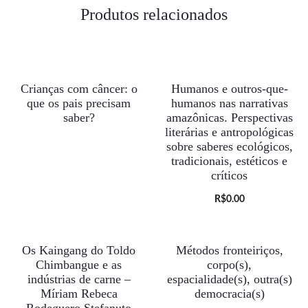
Produtos relacionados
Crianças com câncer: o
Humanos e outros-que-
ESGOTADO
que os pais precisam
humanos nas narrativas
saber?
amazônicas. Perspectivas
literárias e antropológicas
sobre saberes ecológicos,
tradicionais, estéticos e
críticos
O
O
R$
0.00
preço
preço
atual
original
Os Kaingang do Toldo
Métodos fronteiriços,
ESGOTADO
é:
era:
Chimbangue e as
corpo(s),
indústrias de carne –
espacialidade(s), outra(s)
R$0.00.
R$35.00.
Míriam Rebeca
democracia(s)