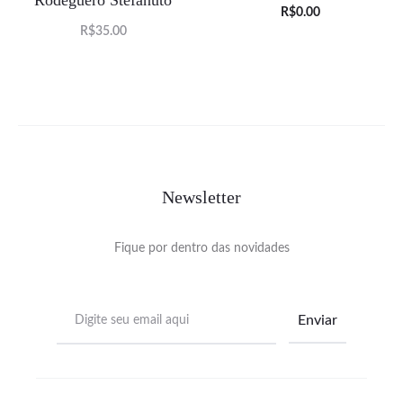
Rodeguero Stefanuto
O
O
R$
0.00
R$
35.00
preço
preço
atual
original
é:
era:
R$0.00.
R$35.00.
Newsletter
Fique por dentro das novidades