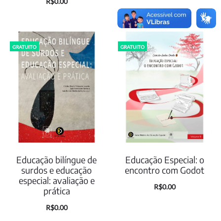
R$
0.00
O
O
R$
0.00
preço
preço
atual
original
é:
era:
R$0.00.
R$35.00.
Educação bilíngue de
Educação Especial: o
surdos e educação
encontro com Godot
especial: avaliação e
O
O
R$
0.00
prática
preço
preço
O
O
R$
0.00
atual
original