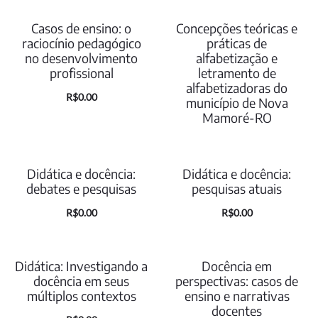
atual
original
atual
original
é:
era:
Casos de ensino: o
Concepções teóricas e
ESGOTADO
é:
era:
raciocínio pedagógico
práticas de
R$0.00.
R$35.00.
no desenvolvimento
alfabetização e
R$0.00.
R$35.00.
profissional
letramento de
alfabetizadoras do
O
O
R$
0.00
município de Nova
Mamoré-RO
preço
preço
atual
original
é:
era:
Didática e docência:
Didática e docência:
R$0.00.
R$35.00.
debates e pesquisas
pesquisas atuais
O
O
O
O
R$
0.00
R$
0.00
preço
preço
preço
preço
atual
original
atual
original
Didática: Investigando a
Docência em
é:
era:
é:
era:
docência em seus
perspectivas: casos de
múltiplos contextos
ensino e narrativas
R$0.00.
R$35.00.
R$0.00.
R$35.00.
docentes