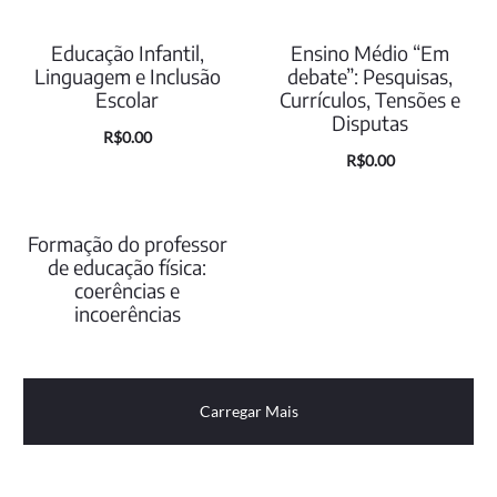
preço
preço
é:
era:
atual
original
Educação Infantil,
Ensino Médio “Em
R$0.00.
R$35.00.
é:
era:
Linguagem e Inclusão
debate”: Pesquisas,
Escolar
Currículos, Tensões e
R$0.00.
R$35.00.
Disputas
O
O
R$
0.00
O
O
R$
0.00
preço
preço
preço
preço
atual
original
atual
original
é:
era:
Formação do professor
ESGOTADO
é:
era:
de educação física:
R$0.00.
R$25.00.
coerências e
R$0.00.
R$35.00.
incoerências
Carregar Mais