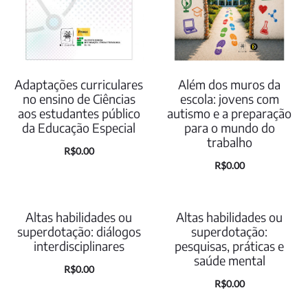
Adaptações curriculares
Além dos muros da
no ensino de Ciências
escola: jovens com
aos estudantes público
autismo e a preparação
da Educação Especial
para o mundo do
trabalho
O
O
R$
0.00
R$
0.00
preço
preço
atual
original
é:
era:
Altas habilidades ou
Altas habilidades ou
superdotação: diálogos
superdotação:
R$0.00.
R$25.00.
interdisciplinares
pesquisas, práticas e
saúde mental
O
O
R$
0.00
O
O
R$
0.00
preço
preço
preço
preço