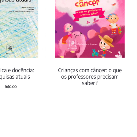
ica e docência:
Crianças com câncer: o que
quisas atuais
os professores precisam
saber?
O
O
R$
0.00
eço
preço
tual
original
é:
era:
00.
R$35.00.