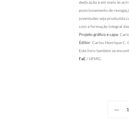
dedicação e em meio às ac
posicionamento de revogaçã
juventudes seja produzida 
com a formação integral das
Projeto gráfico e capa
: Carl
Editor
: Carlos Henrique C.
Este livro também se encon
FaE
/ UFMG.
Quantida