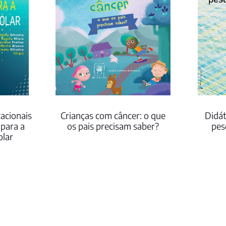
acionais
Crianças com câncer: o que
Didát
para a
os pais precisam saber?
pes
olar
pr
a
R$0.