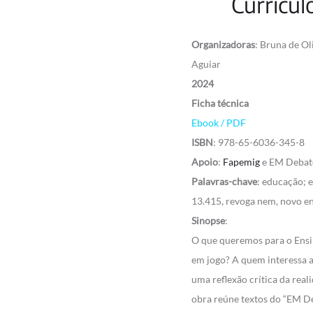
Currícul
Organizadoras
: Bruna de Ol
Aguiar
2024
Ficha técnica
Ebook / PDF
ISBN
: 978-65-6036-345-8
Apoio
:
Fapemig
e EM Debate
Palavras-chave
: educação; 
13.415, revoga nem, novo e
Sinopse
:
O que queremos para o Ens
em jogo? A quem interessa a
uma reflexão crítica da real
obra reúne textos do “EM De