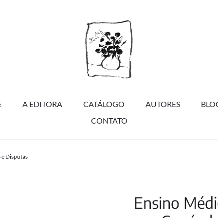
E
A EDITORA
CATÁLOGO
AUTORES
BLO
CONTATO
 e Disputas
Ensino Médi