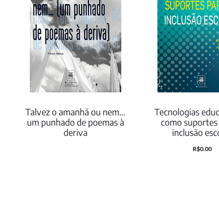
Talvez o amanhã ou nem…
Tecnologias educ
um punhado de poemas à
como suportes 
deriva
inclusão esc
O
O
R$
0.00
preço
preço
atual
original
é:
era:
R$0.00.
R$35.00.