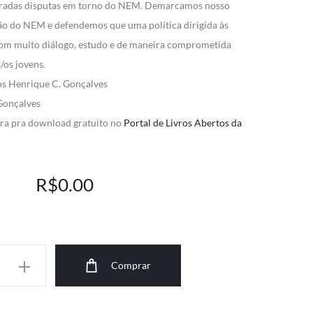
irradas disputas em torno do NEM. Demarcamos nosso
o do NEM e defendemos que uma política dirigida às
com muito diálogo, estudo e de maneira comprometida
/os jovens.
os Henrique C. Gonçalves
 Gonçalves
tra pra download gratuito no
Portal de Livros Abertos da
O
O
R$
0.00
preço
preço
atual
original
de
Comprar
é:
era: