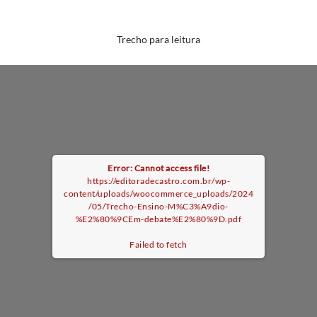
Trecho para leitura
Error: Cannot access file!
https://editoradecastro.com.br/wp-
content/uploads/woocommerce_uploads/2024
/05/Trecho-Ensino-M%C3%A9dio-
%E2%80%9CEm-debate%E2%80%9D.pdf
Failed to fetch