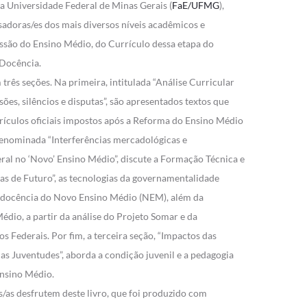
 Universidade Federal de Minas Gerais (
FaE/UFMG
),
adoras/es dos mais diversos níveis acadêmicos e
ssão do Ensino Médio, do Currículo dessa etapa do
 Docência.
 três seções. Na primeira, intitulada “Análise Curricular
ões, silêncios e disputas”, são apresentados textos que
rículos oficiais impostos após a Reforma do Ensino Médio
denominada “Interferências mercadológicas e
al no ‘Novo’ Ensino Médio”, discute a Formação Técnica e
lhas de Futuro”, as tecnologias da governamentalidade
na docência do Novo Ensino Médio (NEM), além da
édio, a partir da análise do Projeto Somar e da
os Federais. Por fim, a terceira seção, “Impactos das
s Juventudes”, aborda a condição juvenil e a pedagogia
nsino Médio.
s/as desfrutem deste livro, que foi produzido com