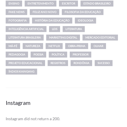
ENSINO
ENTRETENIMENTO
ESCRITOR
ESTADO BRASILEIRO
FAKE NEWS
FELIZ ANO NOVO
FILOSOFIA DA EDUCAÇÃO
FOTOGRAFIA
HISTÓRIA DA EDUCAÇÃO
IDEOLOGIA
INTELIGÊNCIA ARTIFICIAL
LEIS
LITERATURA
LITERATURA BRASILEIRA
MARKETING DIGITAL
MERCADO EDITORIAL
MÁ-FÉ
NATUREZA
NETFLIX
OBRA-PRIMA
OLHAR
PEDAGOGIA
POESIA
POLÍTICA
PROFESSOR
PROJETO EDUCACIONAL
REGISTROS
RONDÔNIA
SUCESSO
ÍNDIOS KAINGANG
Instagram
Instagram did not return a 200.