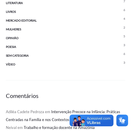
7
LITERATURA
6
LIVROS
4
MERCADO EDITORIAL
2
MULHERES
5
OPINIÃO
3
POESIA
6
SEM CATEGORIA
3
VÍDEO
Comentários
Adiléa Cadete Pedroza
em
Intervenção Precoce na Infância: Práticas
Centradas na Família e nos Contextos Naturais
Neival
em
Trabalho e formação docente na Amazônia