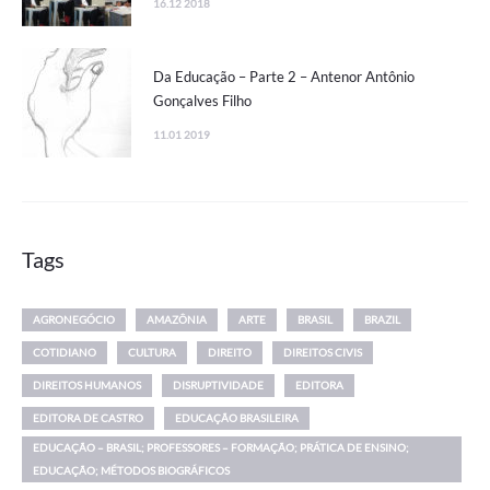
16.12 2018
Da Educação – Parte 2 – Antenor Antônio
Gonçalves Filho
11.01 2019
Tags
AGRONEGÓCIO
AMAZÔNIA
ARTE
BRASIL
BRAZIL
COTIDIANO
CULTURA
DIREITO
DIREITOS CIVIS
DIREITOS HUMANOS
DISRUPTIVIDADE
EDITORA
EDITORA DE CASTRO
EDUCAÇÃO BRASILEIRA
EDUCAÇÃO – BRASIL; PROFESSORES – FORMAÇÃO; PRÁTICA DE ENSINO;
EDUCAÇÃO; MÉTODOS BIOGRÁFICOS