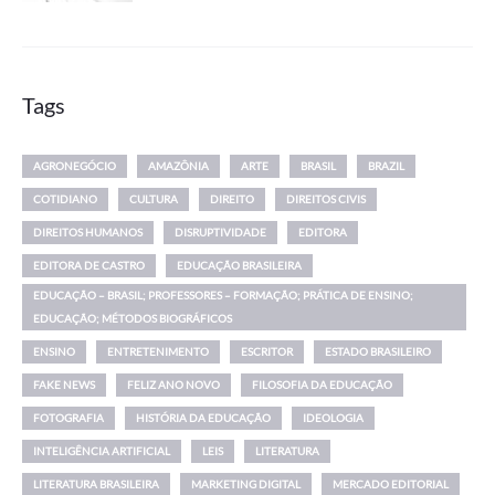
Tags
AGRONEGÓCIO
AMAZÔNIA
ARTE
BRASIL
BRAZIL
COTIDIANO
CULTURA
DIREITO
DIREITOS CIVIS
DIREITOS HUMANOS
DISRUPTIVIDADE
EDITORA
EDITORA DE CASTRO
EDUCAÇÃO BRASILEIRA
EDUCAÇÃO – BRASIL; PROFESSORES – FORMAÇÃO; PRÁTICA DE ENSINO;
EDUCAÇÃO; MÉTODOS BIOGRÁFICOS
ENSINO
ENTRETENIMENTO
ESCRITOR
ESTADO BRASILEIRO
FAKE NEWS
FELIZ ANO NOVO
FILOSOFIA DA EDUCAÇÃO
FOTOGRAFIA
HISTÓRIA DA EDUCAÇÃO
IDEOLOGIA
INTELIGÊNCIA ARTIFICIAL
LEIS
LITERATURA
LITERATURA BRASILEIRA
MARKETING DIGITAL
MERCADO EDITORIAL