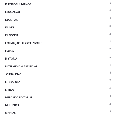
1
DIREITOS HUMANOS
6
EDUCAÇÃO
5
ESCRITOR
3
FILMES
2
FILOSOFIA
1
FORMAÇÃO DE PROFESSORES
7
FOTOS
5
HISTÓRIA
1
INTELIGÊNCIA ARTIFICIAL
3
JORNALISMO
7
LITERATURA
6
LIVROS
4
MERCADO EDITORIAL
2
MULHERES
5
OPINIÃO