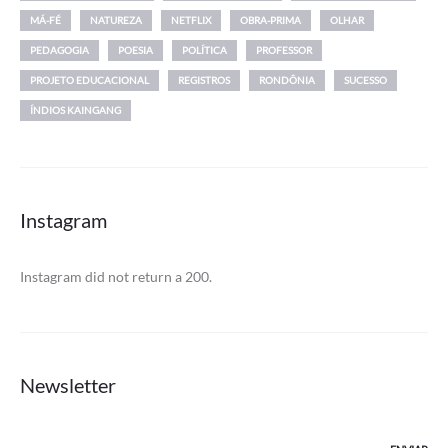
MÁ-FÉ
NATUREZA
NETFLIX
OBRA-PRIMA
OLHAR
PEDAGOGIA
POESIA
POLÍTICA
PROFESSOR
PROJETO EDUCACIONAL
REGISTROS
RONDÔNIA
SUCESSO
ÍNDIOS KAINGANG
Instagram
Instagram did not return a 200.
Newsletter