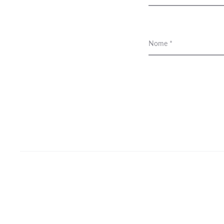
e
s
Nome
*