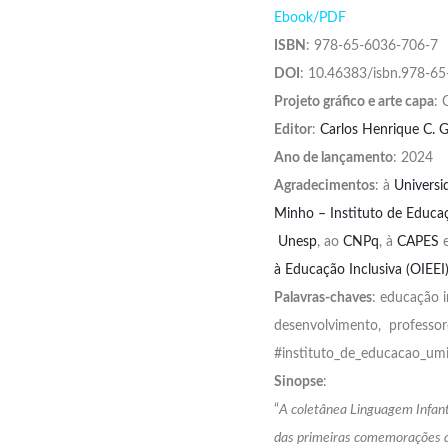
Ebook/PDF
ISBN
: 978-65-6036-706-7
DOI
: 10.46383/isbn.978-6
Projeto gráfico e arte capa
: 
Editor
:
Carlos Henrique C. 
Ano de lançamento
: 2024
Agradecimentos
: à
Universi
Minho – Instituto de Educaç
Unesp
, ao
CNPq
, à
CAPES
e
à Educação Inclusiva (OIEEI
Palavras-chaves
: educação i
desenvolvimento, professore
#instituto_de_educacao_um
Sinopse
:
“
A coletânea Linguagem Infant
das primeiras comemorações d