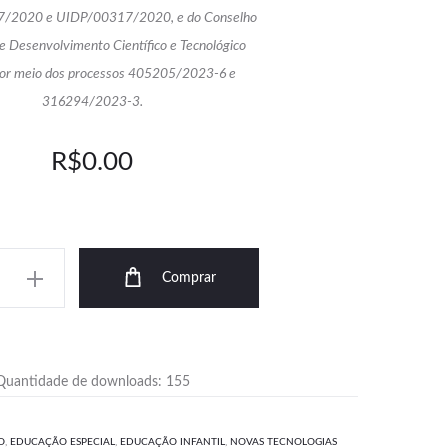
/2020 e UIDP/00317/2020, e do Conselho
e Desenvolvimento Científico e Tecnológico
or meio dos processos 405205/2023-6 e
316294/2023-3.
O
O
R$
0.00
preço
preço
atual
original
de
Comprar
é:
era:
0.00.
R$35.00.
Quantidade de downloads: 155
O
,
EDUCAÇÃO ESPECIAL
,
EDUCAÇÃO INFANTIL
,
NOVAS TECNOLOGIAS