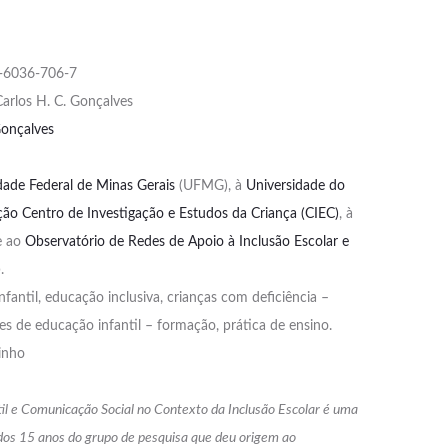
ATUAÇÃO
JUNTO
AOS
5-6036-706-7
ESTUDANTES
Carlos H. C. Gonçalves
COM
Gonçalves
DOENÇA
CRÔNICA
dade Federal de Minas Gerais
(UFMG), à
Universidade do
E/OU
ão Centro de Investigação e Estudos da Criança (CIEC)
, à
DEFICIÊNCIA
 ao
Observatório de Redes de Apoio à Inclusão Escolar e
COM
COMORBIDA
)
.
nfantil, educação inclusiva, crianças com deficiência –
s de educação infantil – formação, prática de ensino.
inho
il e Comunicação Social no Contexto da Inclusão Escolar é uma
os 15 anos do grupo de pesquisa que deu origem ao