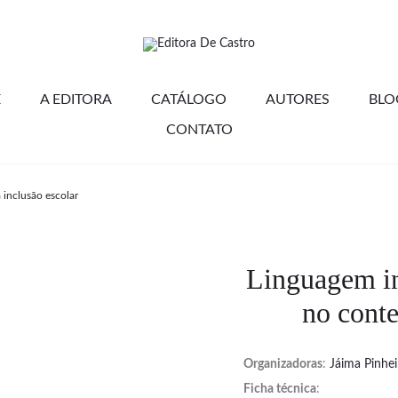
E
A EDITORA
CATÁLOGO
AUTORES
BLO
CONTATO
 inclusão escolar
Linguagem in
no conte
Organizadoras
:
Jáima Pinhei
Ficha técnica
: