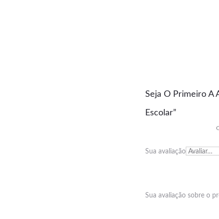
A
Seja O Primeiro A 
v
Escolar”
a
O
l
Sua avaliação
i
a
ç
Sua avaliação sobre o 
õ