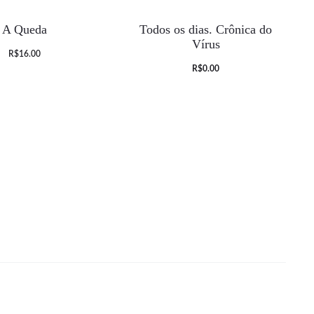
A Queda
Todos os dias. Crônica do
Vírus
R$
16.00
O
O
R$
0.00
preço
preço
atual
original
é:
era:
R$0.00.
R$25.00.