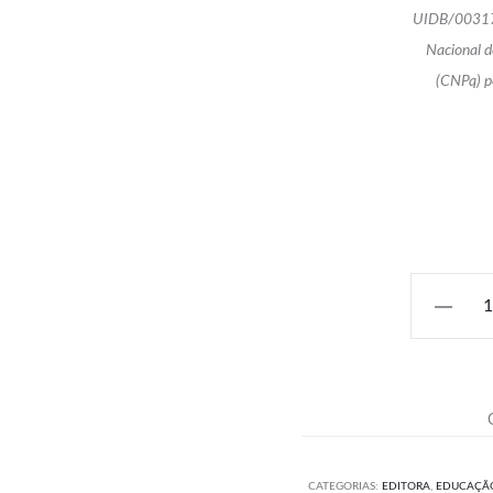
UIDB/00317
Nacional d
(CNPq) p
Quantida
R$
CATEGORIAS:
EDITORA
,
EDUCAÇÃ