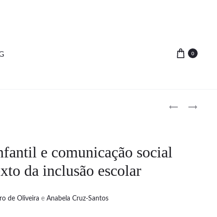
G
0
Produc
GERENCIAME
PROGRAMA
DO
DE
navigat
PROCESSO
FORMAÇÃO
E
PARA
fantil e comunicação social
NOVAS
DOCENTES
xto da inclusão escolar
TECNOLOGIA
DA
EDUCAÇÃO
BÁSICA:
ro de Oliveira
e
Anabela Cruz-Santos
DESAFIOS
DA