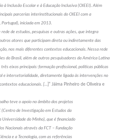
o à Inclusão Escolar e à Educação Inclusiva (OIEEI). Além
incipais parcerias interinstitucionais do OIEEI com a
 Portugal), iniciada em 2013.
 rede de estudos, pesquisas e outras ações, que integra
outros atores que participam direta ou indiretamente das
ção, nos mais diferentes contextos educacionais. Nessa rede
ões do Brasil, além de outros pesquisadores da América Latina
três eixos principais: formação profissional, políticas públicas
al e intersetorialidade, diretamente ligada às intervenções no
s contextos educacionais. […
]” Jáima Pinheiro de Oliveira e
balho teve o apoio no âmbito dos projetos
 (Centro de Investigação em Estudos da
a Universidade do Minho), que é financiado
dos Nacionais através da FCT – Fundação
iência e a Tecnologia, com as referências